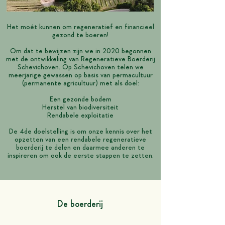
Het moét kunnen om regeneratief en financieel
gezond te boeren!
Om dat te bewijzen zijn we in 2020 begonnen
met de ontwikkeling van Regeneratieve Boerderij
Schevichoven. Op Schevichoven telen we
meerjarige gewassen op basis van permacultuur
(permanente agricultuur) met als doel:
Een gezonde bodem
Herstel van biodiversiteit
Rendabele exploitatie
De 4de doelstelling is om onze kennis over het
opzetten van een rendabele regeneratieve
boerderij te delen en daarmee anderen te
inspireren om ook de eerste stappen te zetten.
De boerderij