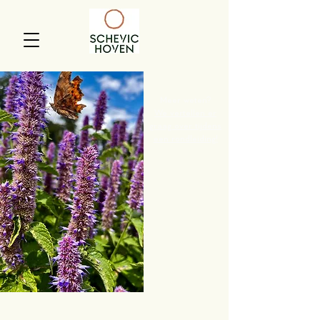
Meer weten?
We vertellen er
graag over tijdens
een rondleiding!