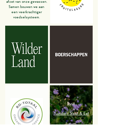
afzet van onze gewassen.
Samen bouwen we aan
een veerkrachtiger
voedselsysteem.
Buut
Tuinderij Steef & Eef
Lutum
Lokaal