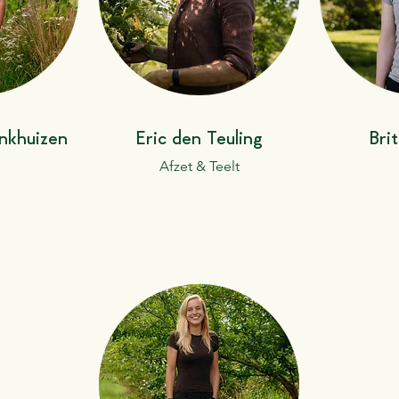
nkhuizen
Eric den Teuling
Bri
Afzet & Teelt