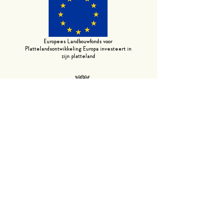
Europees Landbouwfonds voor
Plattelandsontwikkeling: Europa investeert in
zijn platteland
Regeneratieve Boerderij
info@schevichoven.nl
'Schevichoven'
06 52 00 66 48