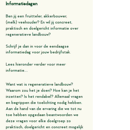
Inf
ormatiedagen
Ben jij een fruitteler, akkerbouwer,
(melk
)
veehouder
?
En wil jij concreet,
praktisch en doelgericht informatie over
regeneratieve landbouw?
Schrijf je dan in voor de eendaags
e
informatiedag voor jouw bedrijfstak
.
Lees hieronder verder voor meer
informatie....
Want wat is regeneratieve landbouw?
Waarom zou het je doen? Hoe kan je het
inzetten? Is het rendabel? Allemaal vragen
en begrippen die toelichting nodig hebben.
Aan de hand van de ervaring die we tot nu
toe hebben opgedaan beantwoorden we
deze vragen voor elke doelgroep zo
praktisch, doelgericht en concreet mogelijk